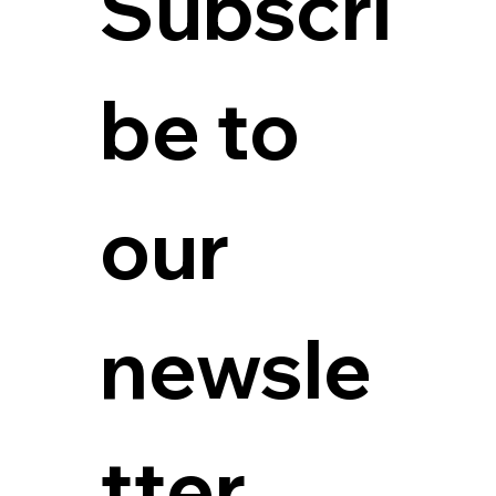
Subscri
be to 
our 
newsle
tter