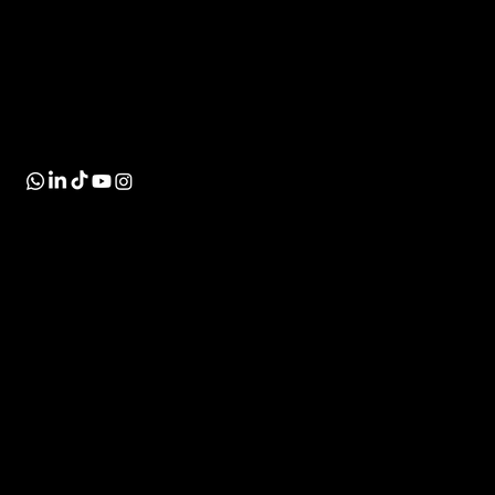
​Bizimuhit, piyasadaki en iyi uygulamaları ve
araçları kullanarak küçük ve orta ölçekli
işletmelere eksiksiz çözümler ve uzmanlık
sunan, topluluk odaklı bir web tasarım ajansıdır.