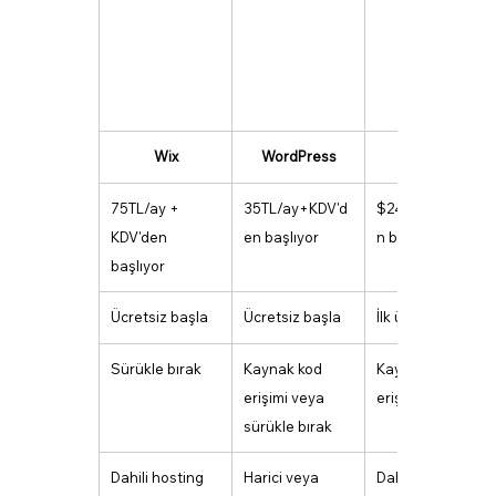
Wix
WordPress
Shopify
75TL/ay + 
35TL/ay+KDV'd
$24/ay+KDV'de
KDV'den 
en başlıyor
n başlıyor.-
başlıyor
Ücretsiz başla
Ücretsiz başla
İlk üç ay $1'dan
Sürükle bırak
Kaynak kod 
Kaynak kod 
erişimi veya 
erişimi
sürükle bırak
Dahili hosting
Harici veya 
Dahili hosting