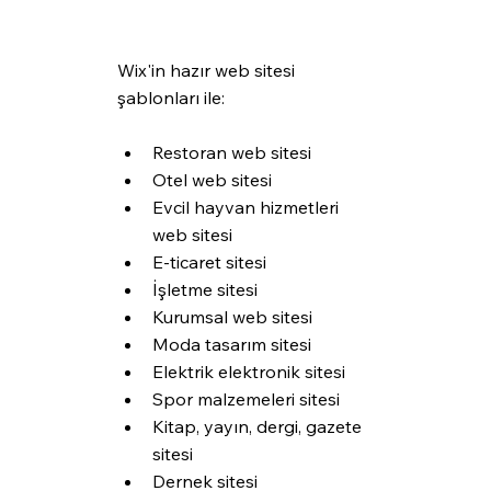
Wix'in hazır web sitesi 
şablonları ile:
Restoran web sitesi
Otel web sitesi
Evcil hayvan hizmetleri 
web sitesi
E-ticaret sitesi
İşletme sitesi
Kurumsal web sitesi
Moda tasarım sitesi
Elektrik elektronik sitesi
Spor malzemeleri sitesi
Kitap, yayın, dergi, gazete 
sitesi
Dernek sitesi