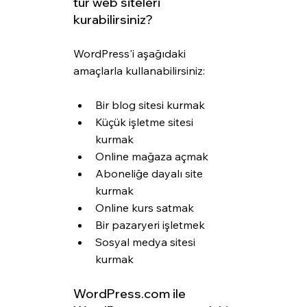
tür web siteleri 
kurabilirsiniz?
WordPress'i aşağıdaki 
amaçlarla kullanabilirsiniz:
Bir blog sitesi kurmak
Küçük işletme sitesi 
kurmak
Online mağaza açmak
Aboneliğe dayalı site 
kurmak
Online kurs satmak
Bir pazaryeri işletmek
Sosyal medya sitesi 
kurmak
WordPress.com ile 