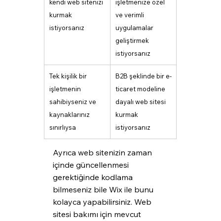
kendi web sitenizi 
işletmenize özel 
kurmak 
ve verimli 
istiyorsanız
uygulamalar 
geliştirmek 
istiyorsanız
Tek kişilik bir 
B2B şeklinde bir e-
işletmenin 
ticaret modeline 
sahibiyseniz ve 
dayalı web sitesi 
kaynaklarınız 
kurmak 
sınırlıysa
istiyorsanız
Ayrıca web sitenizin zaman 
içinde güncellenmesi 
gerektiğinde kodlama 
bilmeseniz bile Wix ile bunu 
kolayca yapabilirsiniz. Web 
sitesi bakımı için mevcut 