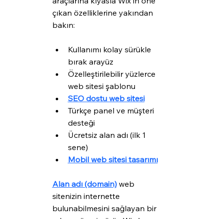
araçlarına kıyasla Wix'in öne 
çıkan özelliklerine yakından 
bakın:
Kullanımı kolay sürükle 
bırak arayüz
Özelleştirilebilir yüzlerce 
web sitesi şablonu
SEO dostu web sitesi
Türkçe panel ve müşteri 
desteği
Ücretsiz alan adı (ilk 1 
sene)
Mobil web sitesi tasarımı
Alan adı (domain)
 web 
sitenizin internette 
bulunabilmesini sağlayan bir 