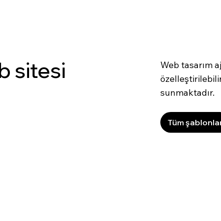
 sitesi
Web tasarım aj
özelleştirilebi
sunmaktadır.
Tüm şablonla