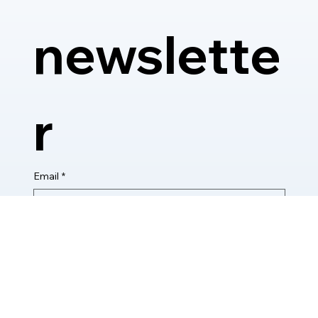
Subscribe
 to our 
newslette
r
Email
*